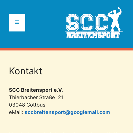
Zum
Inhalt
springen
Menü
Kontakt
SCC Breitensport e.V.
Thierbacher Straße 21
03048 Cottbus
eMail:
sccbreitensport@googlemail.com