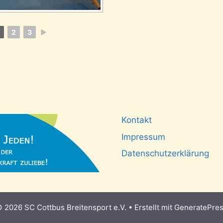
1
2
3
►
Kontakt
Impressum
Datenschutzerklärung
 2026 SC Cottbus Breitensport e.V.
• Erstellt mit
GeneratePre